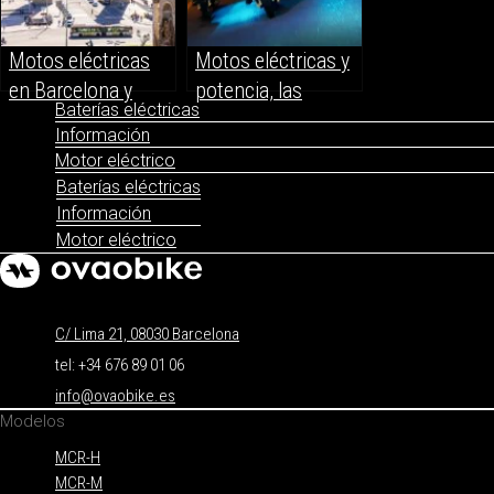
Motos eléctricas
Motos eléctricas y
en Barcelona y
potencia, las
Baterías eléctricas
puntos de recarga
motos más
Información
potentes
Motor eléctrico
Baterías eléctricas
Información
Motor eléctrico
C/ Lima 21, 08030 Barcelona
tel: +34 676 89 01 06
info@ovaobike.es
Modelos
MCR-H
MCR-M